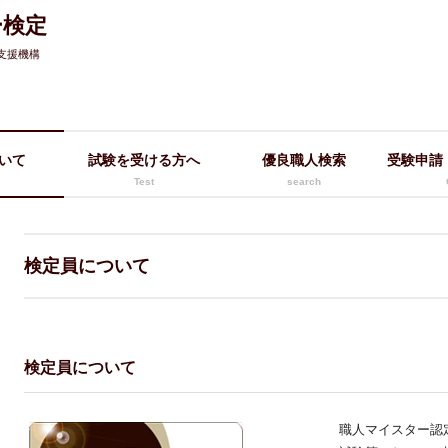
ー検定
支援機構
いて
試験を受ける方へ
優良職人検索
受験申請
Test
search
検定員について
検定員について
職人マイスター認