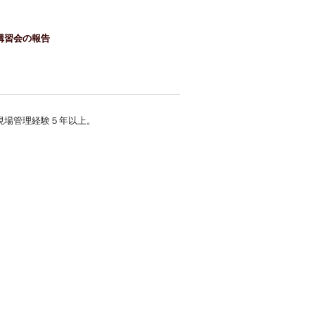
」講習会の報告
現場管理経験５年以上。
。