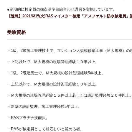
●定期的に検定員の採点基準目線合わせ講習を実施しています。
【速報】2021/6/15(火)RASマイスター検定「アスファルト防水検定員
受験資格
・1級、2級施工管理技士で、マンション大規模修繕工事（Ｍ大規模）の
・上記以外で、Ｍ大規模の現場管理経験１０年以上。
・1級、2級建築士で、Ｍ大規模の設計監理経験5年以上。
・上記以外で、Ｍ大規模の設計監理経験１０年以上。
・Ｍ大規模の現場管理経験１５件以上若しくは設計監理経験２０件以上
・新築の設計監理、施工管理経験5年以上。
・RASプラチナ技能員。
・RASが検定員として相応しいと認める者。