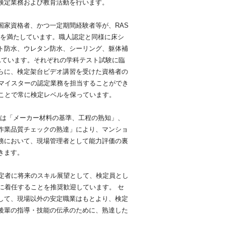
検定業務および教育活動を行います。
国家資格者、かつ一定期間経験者等が、RAS
*を満たしています。職人認定と同様に床シ
ト防水、ウレタン防水、シーリング、躯体補
れています。それぞれの学科テスト試験に臨
らに、検定架台ビデオ講習を受けた資格者の
人マイスターの認定業務を担当することができ
ことで常に検定レベルを保っています。
員は「メーカー材料の基準、工程の熟知」、
作業品質チェックの熟達」により、マンショ
務において、現場管理者として能力評価の裏
きます。
認定者に将来のスキル展望として、検定員とし
務に着任することを推奨歓迎しています。 セ
して、現場以外の安定職業はもとより、検定
後輩の指導・技能の伝承のために、熟達した