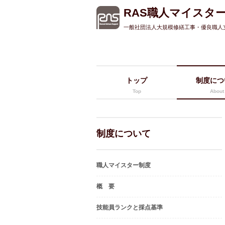
RAS職人マイスタ
一般社団法人大規模修繕工事・優良職人
トップ
制度につ
Top
About
制度について
職人マイスター制度
概 要
技能員ランクと採点基準