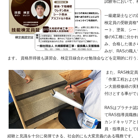
試験等において、
一級建築士などの
検定員の受験資格
ート、塗装、シー
修の6工種に分か
み、合格した後さ
みが、RASの職
ます。 資格所得後も講習会、検定目線合わせ勉強会などを定期的に行う
また、RAS検定
「作業工程および
ン大規模修繕の実
付けとする事がで
RASはプラチナ
てRAS指導員職
カンドキャリアと
員・指導員として
経験と見識を十分に発揮できる、社会的にも大変意義のある職務です。